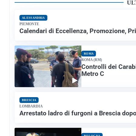
UL
ALESSANDRIA
PIEMONTE
Calendari di Eccellenza, Promozione, Pri
ROMA
ROMA (RM)
Controlli dei Carab
Metro C
BRESCIA
LOMBARDIA
Arrestato ladro di furgoni a Brescia dop
BOLOGNA