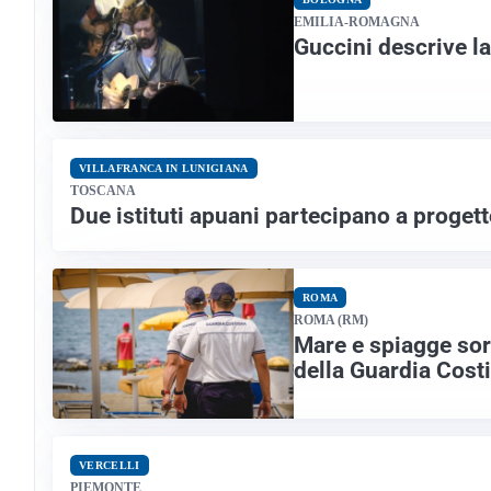
EMILIA-ROMAGNA
Guccini descrive l
VILLAFRANCA IN LUNIGIANA
TOSCANA
Due istituti apuani partecipano a proget
ROMA
ROMA (RM)
Mare e spiagge sor
della Guardia Cost
VERCELLI
PIEMONTE