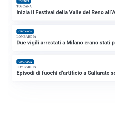
EVENTI
TOSCANA
Inizia il Festival della Valle del Reno al
CRONACA
LOMBARDIA
Due vigili arrestati a Milano erano stati 
CRONACA
LOMBARDIA
Episodi di fuochi d’artificio a Gallarate 