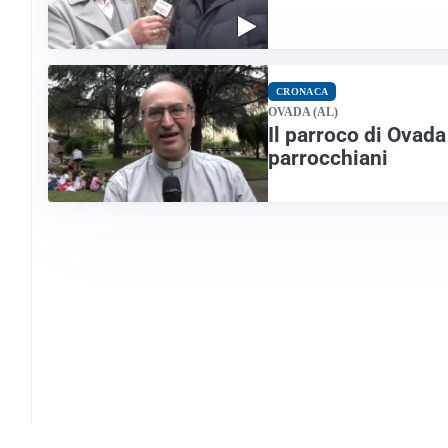
CRONACA
OVADA (AL)
Il parroco di Ovad
parrocchiani