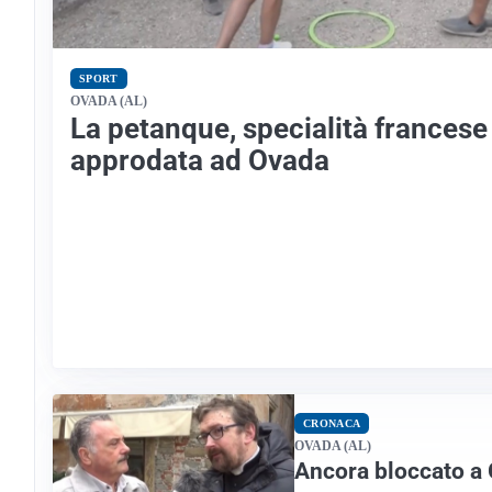
SPORT
OVADA (AL)
La petanque, specialità francese
approdata ad Ovada
CRONACA
OVADA (AL)
Ancora bloccato a 