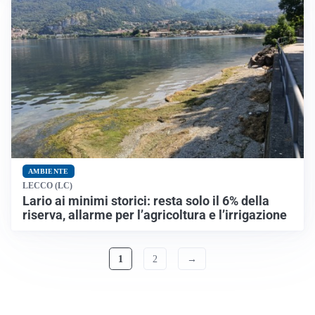
AMBIENTE
LECCO (LC)
Lario ai minimi storici: resta solo il 6% della
riserva, allarme per l’agricoltura e l’irrigazione
1
2
→