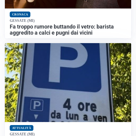
CRONACA
GESSATE (MI)
Fa troppo rumore buttando il vetro: barista
aggredito a calci e pugni dai vicini
ATTUALITÀ
GESSATE (MI)