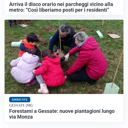
Arriva il disco orario nei parcheggi vicino alla
metro: “Così liberiamo posti per i residenti”
AMBIENTE
GESSATE (MI)
Forestami a Gessate: nuove piantagioni lungo
via Monza